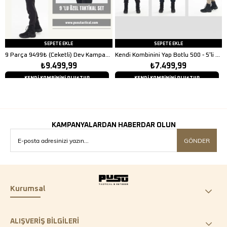
SEPETE EKLE
SEPETE EKLE
9 Parça 9499₺ (Ceketli) Dev Kampanya
Kendi Kombinini Yap Botlu 500 - 5'li Set
₺9.499,99
₺7.499,99
KENDİ KOMBİNİNİ OLUŞTUR
KENDİ KOMBİNİNİ OLUŞTUR
KAMPANYALARDAN HABERDAR OLUN
GÖNDER
Kurumsal
ALIŞVERİŞ BİLGİLERİ