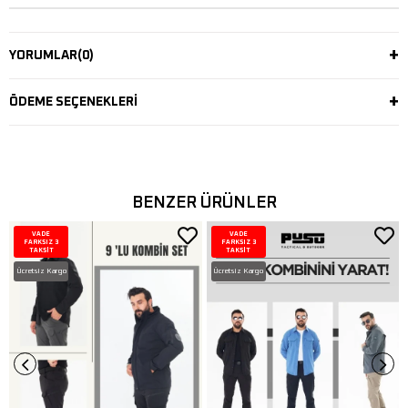
YORUMLAR
(0)
ÖDEME SEÇENEKLERI
BENZER ÜRÜNLER
VADE
VADE
FARKSIZ 3
FARKSIZ 3
TAKSİT
TAKSİT
Ücretsiz Kargo
Ücretsiz Kargo