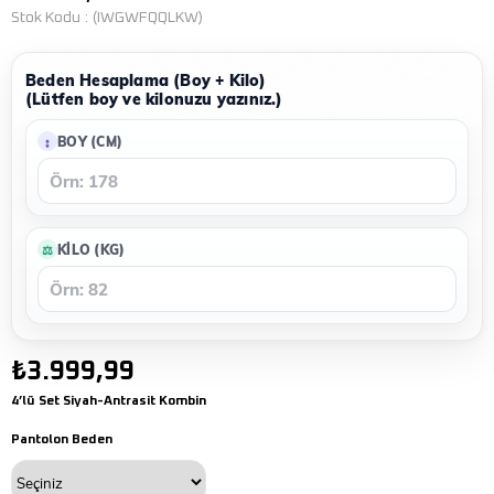
Stok Kodu
(IWGWFQQLKW)
Beden Hesaplama (Boy + Kilo)
(Lütfen boy ve kilonuzu yazınız.)
BOY (CM)
KILO (KG)
₺3.999,99
4’lü Set Siyah-Antrasit Kombin
Pantolon Beden