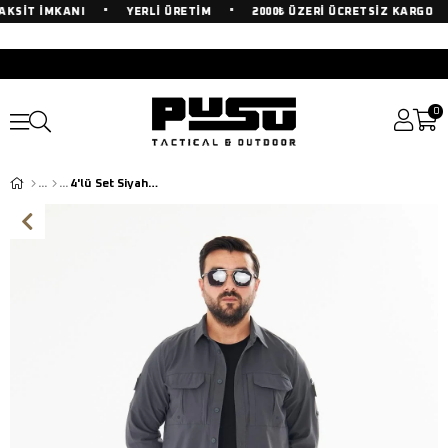
•
•
•
KSİT İMKANI
YERLİ ÜRETİM
2000₺ ÜZERİ ÜCRETSİZ KARGO
0
4'lü Set Siyah-Antrasit Kombin