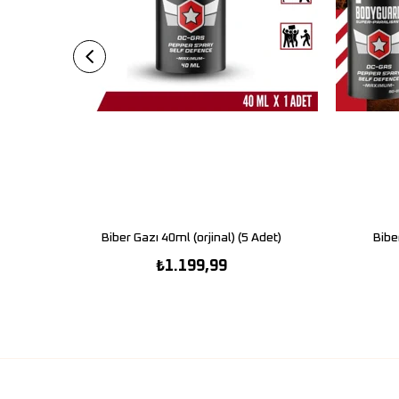
Biber Gazı 40ml (orjinal) (5 Adet)
SEPETE EKLE
Bibe
₺1.199,99