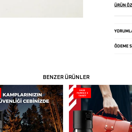
ÜRÜN ÖZ
YORUML
ÖDEME S
BENZER ÜRÜNLER
VADE
FARKSIZ 3
TAKSİT