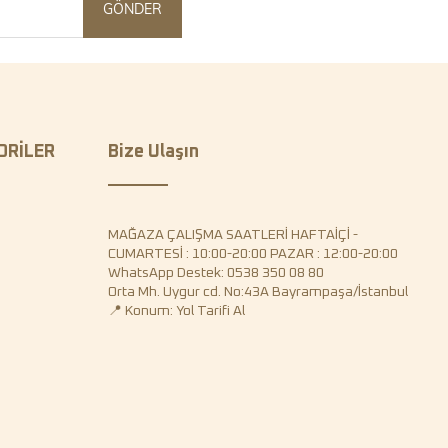
GÖNDER
ORİLER
Bize Ulaşın
MAĞAZA ÇALIŞMA SAATLERİ HAFTAİÇİ -
CUMARTESİ : 10:00-20:00 PAZAR : 12:00-20:00
WhatsApp Destek: 0538 350 08 80
Orta Mh. Uygur cd. No:43A Bayrampaşa/İstanbul
📍 Konum: Yol Tarifi Al