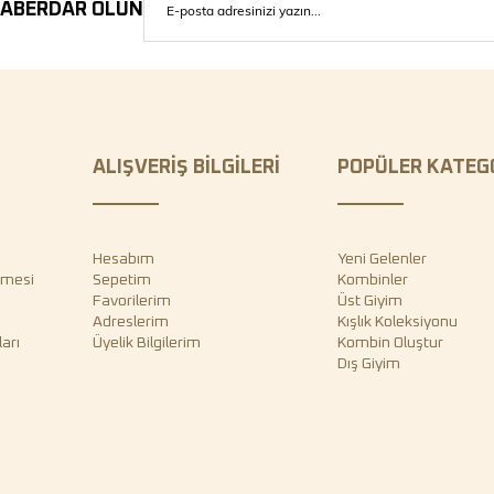
ABERDAR OLUN
ALIŞVERİŞ BİLGİLERİ
POPÜLER KATEG
Hesabım
Yeni Gelenler
şmesi
Sepetim
Kombinler
Favorilerim
Üst Giyim
Adreslerim
Kışlık Koleksiyonu
arı
Üyelik Bilgilerim
Kombin Oluştur
Dış Giyim