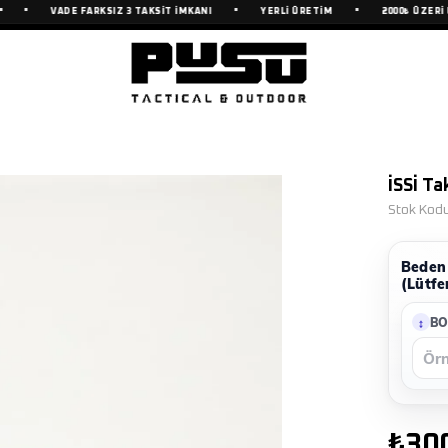
•
•
•
VADE FARKSIZ 3 TAKSİT İMKANI
YERLİ ÜRETİM
2000₺ ÜZERİ ÜCR
İSSİ Ta
Stok Kod
Beden 
(Lütfe
BO
₺30