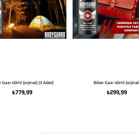
r Gazı 40ml (orjinal) (3 Adet)
SEPETE EKLE
Biber Gazı 40ml (orjinal
SEPETE EKLE
₺779,99
₺299,99