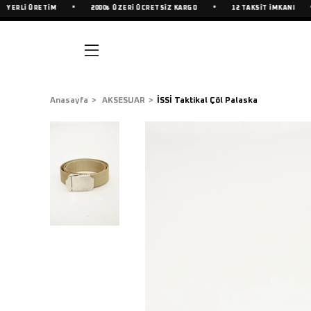
•
•
•
RLİ ÜRETİM
2000₺ ÜZERİ ÜCRETSİZ KARGO
12 TAKSİT İMKANI
Anasayfa
AKSESUAR
İSSİ Taktikal Çöl Palaska