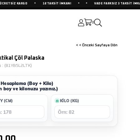
•
•
•
ETSİZ KARGO
12 TAKSİT İMKANI
VADE FARKSIZ 3 TAKSİT İMKANI
0
< < Önceki Sayfaya Dön
ktikal Çöl Palaska
u
(81YB5L2LTK)
Hesaplama (Boy + Kilo)
n boy ve kilonuzu yazınız.)
Y (CM)
KILO (KG)
0,00