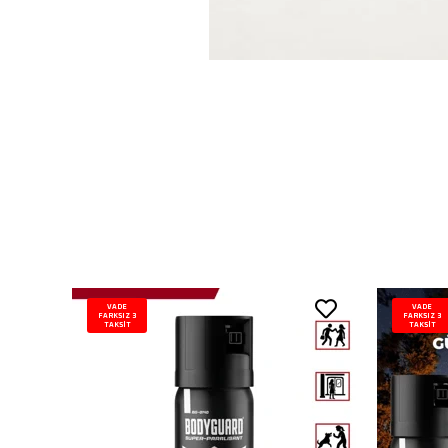
VADE
VADE
FARKSIZ 3
FARKSIZ 3
TAKSİT
TAKSİT