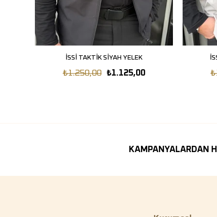
İSSİ TAKTİK SİYAH YELEK
SEPETE EKLE
İS
₺1.250,00
₺1.125,00
₺
KAMPANYALARDAN H