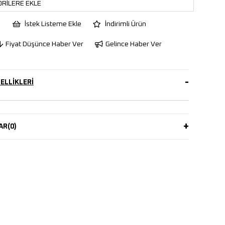
RILERE EKLE
İstek Listeme Ekle
İndirimli Ürün
Fiyat Düşünce Haber Ver
Gelince Haber Ver
ELLIKLERI
AR
(0)