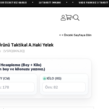
•
•
•
ÜCRETSİZ KARGO
12 TAKSİT İMKANI
VADE FARKSIZ 3 TAKSİT İMKAN
0
< < Önceki Sayfaya Dön
Ürünü Taktikal A.Haki Yelek
u
(VSRQ8KNJIQ)
Hesaplama (Boy + Kilo)
n boy ve kilonuzu yazınız.)
Y (CM)
KILO (KG)