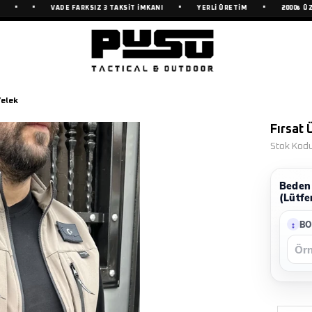
•
•
•
VADE FARKSIZ 3 TAKSİT İMKANI
YERLİ ÜRETİM
2000₺ ÜZERİ 
Yelek
Fırsat 
Stok Kod
Beden 
(Lütfe
BO