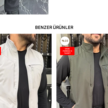
BENZER ÜRÜNLER
%10
VADE
FARKSIZ 3
TAKSİT