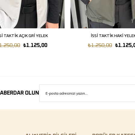
Sİ TAKTİK AÇIK GRİ YELEK
SEPETE EKLE
İSSİ TAKTİK HAKİ YELE
SEPETE EKLE
1.250,00
₺1.125,00
₺1.250,00
₺1.125,
ABERDAR OLUN