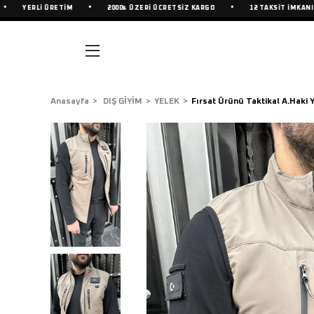
•
•
•
YERLİ ÜRETİM
2000₺ ÜZERİ ÜCRETSİZ KARGO
12 TAKSİT İMKANI
Anasayfa
DIŞ GİYİM
YELEK
Fırsat Ürünü Taktikal A.Haki 