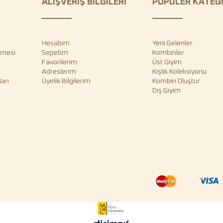
ALIŞVERİŞ BİLGİLERİ
POPÜLER KATEG
Hesabım
Yeni Gelenler
şmesi
Sepetim
Kombinler
Favorilerim
Üst Giyim
Adreslerim
Kışlık Koleksiyonu
arı
Üyelik Bilgilerim
Kombin Oluştur
Dış Giyim