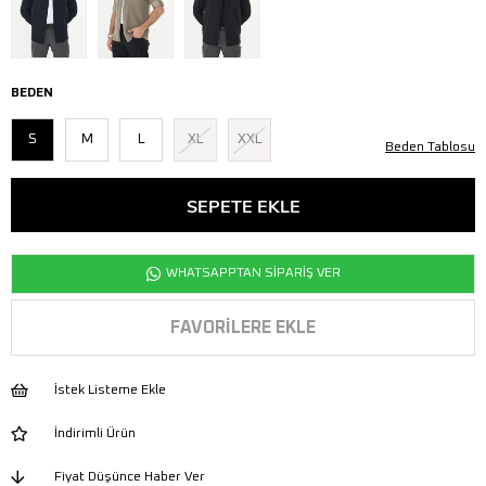
BEDEN
S
M
L
XL
XXL
Beden Tablosu
WHATSAPPTAN SİPARİŞ VER
FAVORILERE EKLE
İstek Listeme Ekle
İndirimli Ürün
Fiyat Düşünce Haber Ver