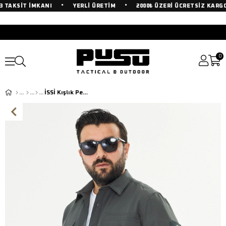
•
•
TAKSİT İMKANI
YERLİ ÜRETİM
2000₺ ÜZERİ ÜCRETSİZ KARGO
0
İSSİ Kışlık Pençli Gömlek Antrasit