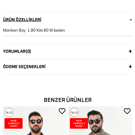
ÜRÜN ÖZELLIKLERI
Manken Boy 1.80 Kilo 80 M beden
YORUMLAR
(0)
ÖDEME SEÇENEKLERI
BENZER ÜRÜNLER
%10
%10
VADE
VADE
FARKSIZ 3
FARKSIZ 3
TAKSİT
TAKSİT