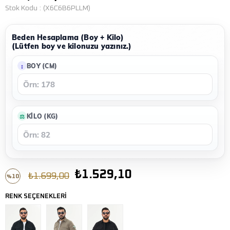
Stok Kodu
(X6C6B6PLLM)
Beden Hesaplama (Boy + Kilo)
(Lütfen boy ve kilonuzu yazınız.)
BOY (CM)
KILO (KG)
₺1.529,10
₺1.699,00
10
%
İndirim
RENK SEÇENEKLERİ