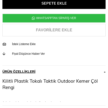
WHATSAPPTAN SİPARİŞ VER
FAVORILERE EKLE
İstek Listeme Ekle
Fiyat Düşünce Haber Ver
ÜRÜN ÖZELLIKLERI
Kilitli Plastik Tokalı Taktik Outdoor Kemer Çöl
Rengi
1. kalite dokuma kolon kullanılarak üretilmiştir.
Tokası tamamen plastiktir, kırılmaya karşı dayanıklıdır.