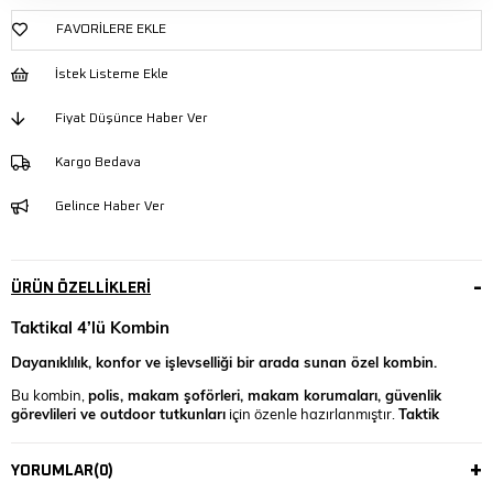
FAVORILERE EKLE
İstek Listeme Ekle
Fiyat Düşünce Haber Ver
Kargo Bedava
Gelince Haber Ver
ÜRÜN ÖZELLIKLERI
Taktikal 4’lü Kombin
Dayanıklılık, konfor ve işlevselliği bir arada sunan özel kombin.
Bu kombin,
polis, makam şoförleri, makam korumaları, güvenlik
görevlileri ve outdoor tutkunları
için özenle hazırlanmıştır.
Taktik
görevler, saha kullanımı ve gündelik giyim
için idealdir.
Kombin İçeriği:
YORUMLAR
(0)