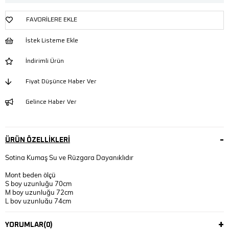
FAVORILERE EKLE
İstek Listeme Ekle
İndirimli Ürün
Fiyat Düşünce Haber Ver
Gelince Haber Ver
ÜRÜN ÖZELLIKLERI
Sotina Kumaş Su ve Rüzgara Dayanıklıdır
Mont beden ölçü
S boy uzunluğu 70cm
M boy uzunluğu 72cm
L boy uzunluğu 74cm
Xl boy uzunluğu 76cm
Xxl boy uzunluğu 78cm
YORUMLAR
(0)