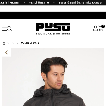
•
•
•
SİT İMKANI
YERLİ ÜRETİM
2000₺ ÜZERİ ÜCRETSİZ KARGO
0
Taktikal Kürklü Antrasit Mont