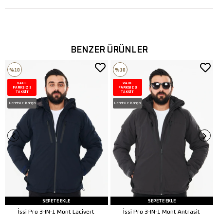
Göğüs ölçüsü
S;56cm
M;58cm
L;60cm
Xl;62
Xxl; 64cm
BENZER ÜRÜNLER
Renk
Antrasit
%10
%10
VADE
VADE
FARKSIZ 3
FARKSIZ 3
TAKSİT
TAKSİT
Ücretsiz Kargo
Ücretsiz Kargo
SEPETE EKLE
SEPETE EKLE
İssi Pro 3-IN-1 Mont Lacivert
İssi Pro 3-IN-1 Mont Antrasit